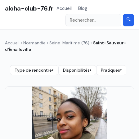
aloha-club-76.fr
Accueil
Blog
🔍
Accueil
›
Normandie
›
Seine-Maritime (76)
›
Saint-Sauveur-
d'Émalleville
Type de rencontre
Disponibilités
Pratiques
▾
▾
▾