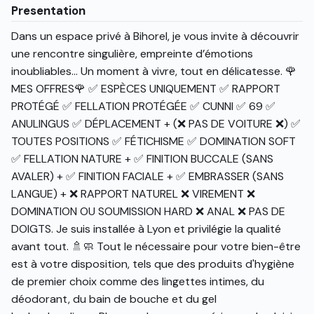
Presentation
Dans un espace privé à Bihorel, je vous invite à découvrir
une rencontre singulière, empreinte d’émotions
inoubliables... Un moment à vivre, tout en délicatesse. 🌹
MES OFFRES🌹 ✅ ESPÈCES UNIQUEMENT ✅ RAPPORT
PROTÉGÉ ✅ FELLATION PROTÉGÉE ✅ CUNNI ✅ 69 ✅
ANULINGUS ✅ DÉPLACEMENT + (❌ PAS DE VOITURE ❌) ✅
TOUTES POSITIONS ✅ FÉTICHISME ✅ DOMINATION SOFT
✅ FELLATION NATURE + ✅ FINITION BUCCALE (SANS
AVALER) + ✅ FINITION FACIALE + ✅ EMBRASSER (SANS
LANGUE) + ❌ RAPPORT NATUREL ❌ VIREMENT ❌
DOMINATION OU SOUMISSION HARD ❌ ANAL ❌ PAS DE
DOIGTS. Je suis installée à Lyon et privilégie la qualité
avant tout. 🚿🧼 Tout le nécessaire pour votre bien-être
est à votre disposition, tels que des produits d'hygiène
de premier choix comme des lingettes intimes, du
déodorant, du bain de bouche et du gel