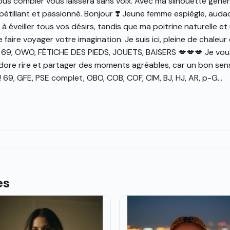
us combler vous laissera sans voix. Avec ma silhouette géné
t pétillant et passionné. Bonjour ❣️ Jeune femme espiègle, auda
 éveiller tous vos désirs, tandis que ma poitrine naturelle et
re voyager votre imagination. Je suis ici, pleine de chaleur 
, 69, OWO, FÉTICHE DES PIEDS, JOUETS, BAISERS 💋💋💋 Je vou
adore rire et partager des moments agréables, car un bon sen
69, GFE, PSE complet, OBO, COB, COF, CIM, BJ, HJ, AR, p-G...
es