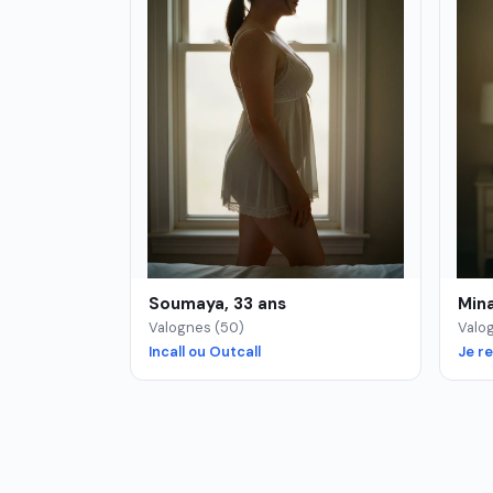
Soumaya, 33 ans
Mina
Valognes (50)
Valo
Incall ou Outcall
Je r